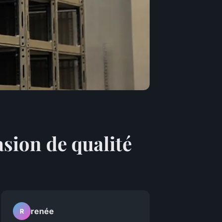
asion de qualité
renée
R