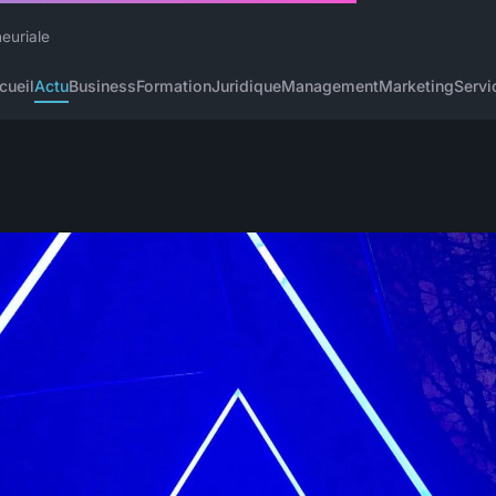
neuriale
cueil
Actu
Business
Formation
Juridique
Management
Marketing
Servi