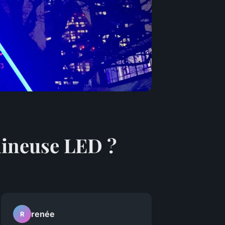
mineuse LED ?
renée
R