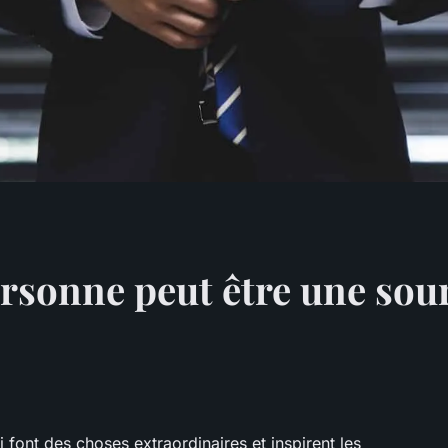
onne peut être une sour
i font des choses extraordinaires et inspirent les