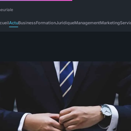
neuriale
cueil
Actu
Business
Formation
Juridique
Management
Marketing
Servi